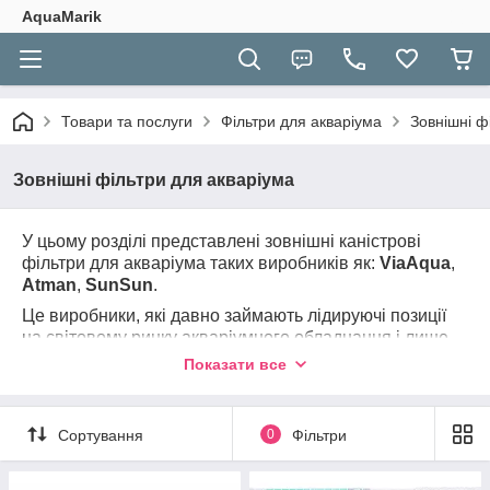
AquaMarik
Товари та послуги
Фільтри для акваріума
Зовнішні ф
Зовнішні фільтри для акваріума
У цьому розділі представлені зовнішні каністрові
фільтри для акваріума таких виробників як:
ViaAqua
,
Atman
,
SunSun
.
Це виробники, які давно займають лідируючі позиції
на світовому ринку акваріумного обладнання і лише
деякі моменти технічних характеристик канистровых
Показати все
фільтрів визначають вибір покупця, якому іноді досить
складно розібратися в такому величезному
асортименті.
Сортування
0
Фільтри
Скориставшись підбором по об'єму акваріума вам
буде простіше вибрати оптимальний каністровий