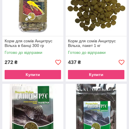
Виберіть якісний корм у таблетках для своїх риб в
інтернет-магазині
AquaMarik
та забезпечте їм здорове
та смачне харчування. Радуйте своїх водних
вихованців та створюйте гарні та мальовничі
акваріумні світи з нами!
Корм для сомів Анцитрус
Корм для сомів Анцитрус
Вільха в банці 300 гр
Вільха, пакет 1 кг
Готово до відправки
Готово до відправки
272
437
₴
₴
Купити
Купити