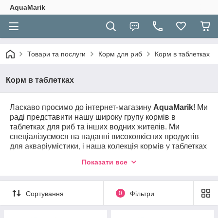
AquaMarik
Товари та послуги
Корм для риб
Корм в таблетках
Корм в таблетках
Ласкаво просимо до інтернет-магазину
AquaMarik
! Ми
раді представити нашу широку групу кормів в
таблетках для риб та інших водних жителів. Ми
спеціалізуємося на наданні високоякісних продуктів
для акваріумістики, і наша колекція кормів у таблетках
забезпечить вашим рибкам ідеальне харчування.
Показати все
У нас ви знайдете різноманітні види корму в
таблетках, розроблені, щоб задовольнити харчові
потреби різних видів риб та водних тварин. Наш
Сортування
0
Фільтри
асортимент включає корми в таблетках для тропічних
риб, хижаків, дискусів, водоростоїдів та інших видів