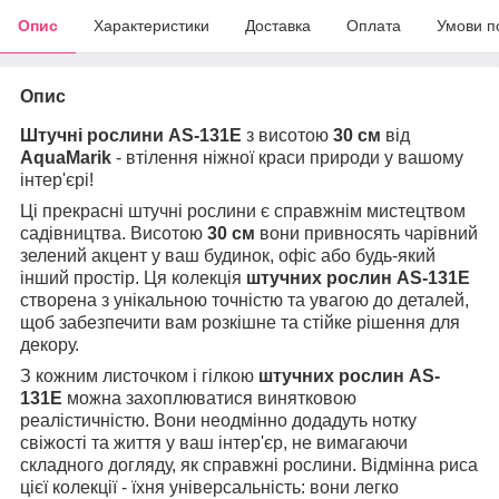
Опис
Характеристики
Доставка
Оплата
Умови п
Опис
Штучні рослини AS-131E
з висотою
30 см
від
AquaMarik
- втілення ніжної краси природи у вашому
інтер'єрі!
Ці прекрасні штучні рослини є справжнім мистецтвом
садівництва. Висотою
30 см
вони привносять чарівний
зелений акцент у ваш будинок, офіс або будь-який
інший простір. Ця колекція
штучних рослин
AS-131E
створена з унікальною точністю та увагою до деталей,
щоб забезпечити вам розкішне та стійке рішення для
декору.
З кожним листочком і гілкою
штучних рослин AS-
131E
можна захоплюватися винятковою
реалістичністю. Вони неодмінно додадуть нотку
свіжості та життя у ваш інтер'єр, не вимагаючи
складного догляду, як справжні рослини. Відмінна риса
цієї колекції - їхня універсальність: вони легко