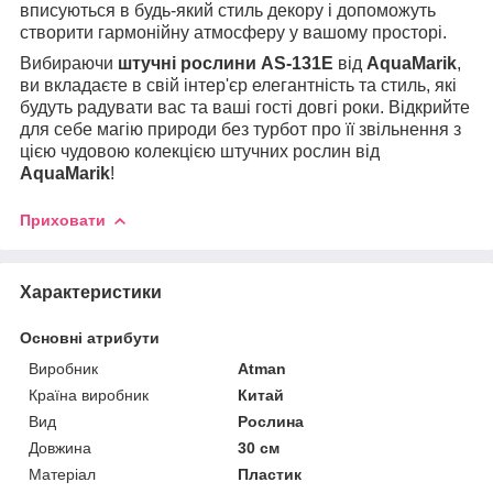
вписуються в будь-який стиль декору і допоможуть
створити гармонійну атмосферу у вашому просторі.
Вибираючи
штучні рослини AS-131E
від
AquaMarik
,
ви вкладаєте в свій інтер'єр елегантність та стиль, які
будуть радувати вас та ваші гості довгі роки. Відкрийте
для себе магію природи без турбот про її звільнення з
цією чудовою колекцією штучних рослин від
AquaMarik
!
Приховати
Характеристики
Основні атрибути
Виробник
Atman
Країна виробник
Китай
Вид
Рослина
Довжина
30 см
Матеріал
Пластик