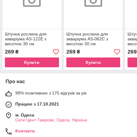
Штучна рослина для
Штучна рослина для
Штуч
акваріума AS-122E з
акваріума AS-062C з
аква
висотою 30 см
висотою 30 см
висо
269
269
269
₴
₴
Купити
Купити
Про нас
98% позитивних з 175 відгуків за рік
Працює з 17.10.2021
м. Одеса
Сити Цент Таирово, Одеса, Україна
Контакти