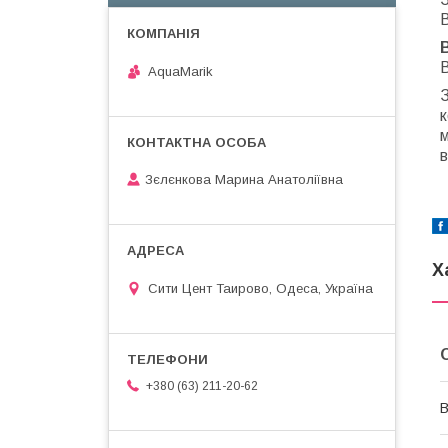
В
В
AquaMarik
к
в
Зєлєнкова Марина Анатоліївна
Х
Сити Цент Таирово, Одеса, Україна
+380 (63) 211-20-62
В