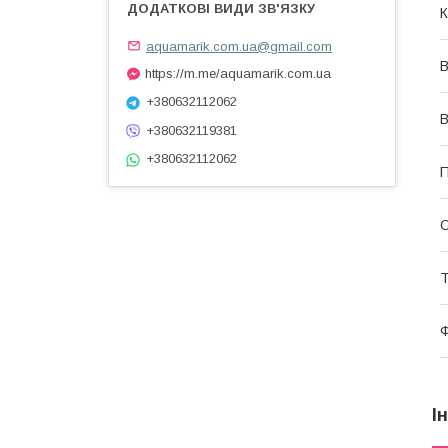
К
aquamarik.com.ua@gmail.com
В
https://m.me/aquamarik.com.ua
+380632112062
В
+380632119381
+380632112062
П
О
Т
Ф
І