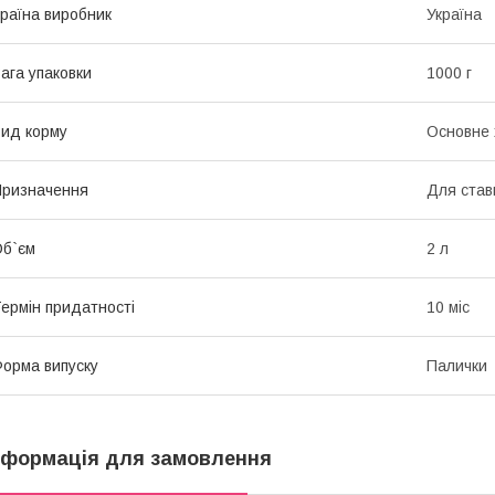
раїна виробник
Україна
ага упаковки
1000 г
ид корму
Основне 
ризначення
Для став
б`єм
2 л
ермін придатності
10 міс
орма випуску
Палички
нформація для замовлення