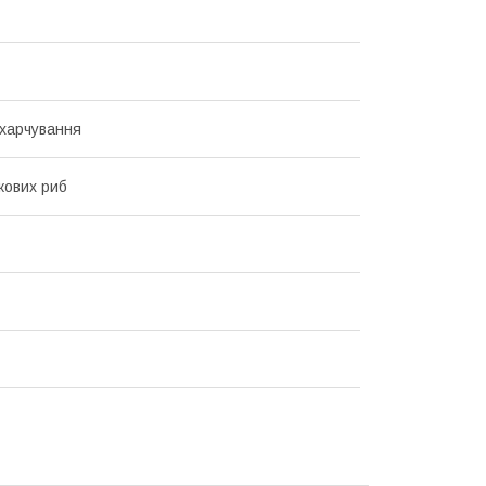
харчування
кових риб