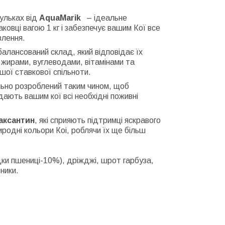
кульках від
AquaMarik
– ідеальне
овці вагою 1 кг і забезпечує вашим Кої все
влення.
балансований склад, який відповідає їх
и, жирами, вуглеводами, вітамінами та
шої ставкової спільноти.
ально розроблений таким чином, щоб
дають вашим кої всі необхідні поживні
аксантин
, які сприяють підтримці яскравого
родні кольори Коі, роблячи їх ще більш
дки пшениці-10%), дріжджі, шрот гарбуза,
вники.