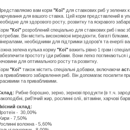
Представляємо вам корм
"Кої"
для ставкових риб у зелених 
арчування для вашого ставка. Цей корм представлений в упак
еобхідне для здорового росту, розвитку та яскравого забар
Корм
"Кої"
розроблений спеціально для ставкових риб і має з
отребам. Він містить високоякісні інгредієнти, багаті білкам
інералами, необхідними для підтримки здоров'я та енергії ва
Кожна зелена кулька корму
"Кої"
важить рівно 1 грам і спеці
абезпечити простоту їди рибами. Вони легко поглинаються і 
ечовини для оптимального росту та розвитку.
Корм
"Кої"
також містить спеціальні добавки, включаючи
аст
а привабливого забарвлення риб. Він допомагає посилити при
расивими та привабливими.
Склад:
Рибне борошно, зерно, зернові продукти (в т.ч. заро
акоподібні, риб'ячий жир, рослинні олії, вітаміни, харчові бар
Якісний склад:
Протеїн - 30,00%
Жири - 7,50%
ослинні волокна - 5,60%
ольні речовини - 8,00%