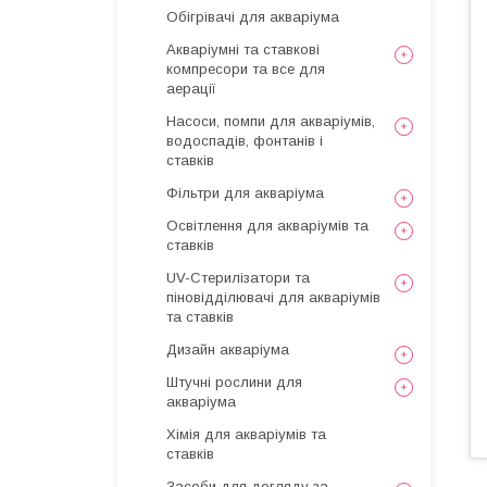
Обігрівачі для акваріума
Акваріумні та ставкові
компресори та все для
аерації
Насоси, помпи для акваріумів,
водоспадів, фонтанів і
ставків
Фільтри для акваріума
Освітлення для акваріумів та
ставків
UV-Стерилізатори та
піновідділювачі для акваріумів
та ставків
Дизайн акваріума
Штучні рослини для
акваріума
Хімія для акваріумів та
ставків
Засоби для догляду за