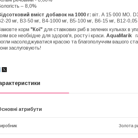
ологість – 8,0%
Відсотковий вміст добавок на 1000 г:
віт. А 15 000 МО. D3
2-20 мг, В3-50 мг, В4-1000 мг, В5-100 мг, В6-15 мг, В12-0,05 
Замовте корм
"Кої"
для ставкових риб в зелених кульках в упа
оям все необхідне для здоров'я, росту і краси.
AquaMarik
га
могли насолоджуватися красою та благополуччям вашого ста
они заслуговують!
арактеристики
Основні атрибути
иробник
Золота р