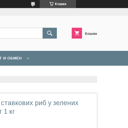
Кошик
Кошик
Т И ОБМЕН
 ставкових риб у зелених
 1 кг