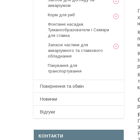
акваріумом
Корм для риб
х
н
Фонтанні насадки,
Туманообразователи і Скімери
для ставка
п
м
Запасні частини для
акваріумного та ставкового
обладнання
з
Пакування для
р
транспортування
т
Повернення та обмін
к
Новинки
р
Відгуки
Р
КОНТАКТИ
З