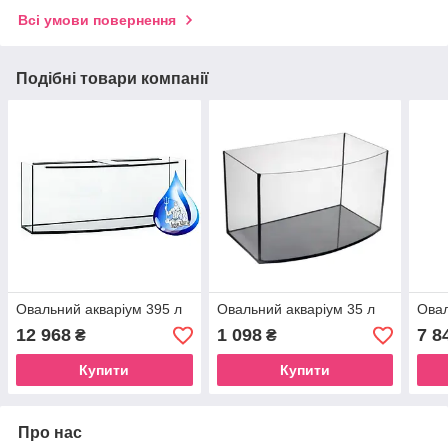
Всі умови повернення
Подібні товари компанії
Овальний акваріум 395 л
Овальний акваріум 35 л
Овал
12 968
1 098
7 8
₴
₴
Купити
Купити
Про нас