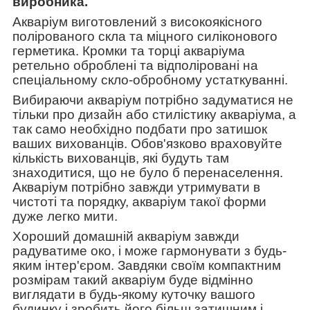
виробника.
Акваріум виготовлений з високоякісного
полірованого скла та міцного силіконового
герметика. Кромки та торці акваріума
ретельно оброблені та відполіровані на
спеціальному скло-обробному устаткуванні.
Вибираючи акваріум потрібно задуматися не
тільки про дизайн або стилістику акваріума, а
так само необхідно подбати про затишок
ваших вихованців. Обов'язково враховуйте
кількість вихованців, які будуть там
знаходитися, що не було б перенаселення.
Акваріум потрібно завжди утримувати в
чистоті та порядку, акваріум такої форми
дуже легко мити.
Хороший домашній акваріум завжди
радуватиме око, і може гармонувати з будь-
яким інтер'єром. Завдяки своїм компактним
розмірам такий акваріум буде відмінно
виглядати в будь-якому куточку вашого
будинку і зробить його більш затишним і