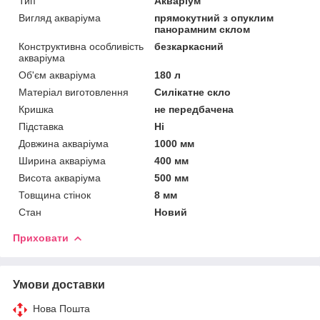
Тип
Акваріум
Вигляд акваріума
прямокутний з опуклим
панорамним склом
Конструктивна особливість
безкаркасний
акваріума
Об'єм акваріума
180 л
Матеріал виготовлення
Силікатне скло
Кришка
не передбачена
Підставка
Ні
Довжина акваріума
1000 мм
Ширина акваріума
400 мм
Висота акваріума
500 мм
Товщина стінок
8 мм
Стан
Новий
Приховати
Умови доставки
Нова Пошта