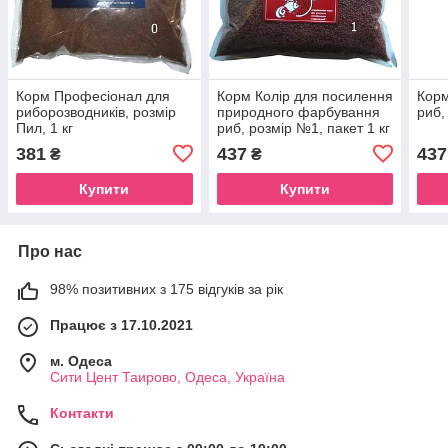
Корм Професіонал для
Корм Колір для посилення
Корм
риборозводників, розмір
природного фарбування
риб,
Пил, 1 кг
риб, розмір №1, пакет 1 кг
381
437
437
₴
₴
Купити
Купити
Про нас
98% позитивних з 175 відгуків за рік
Працює з 17.10.2021
м. Одеса
Сити Цент Таирово, Одеса, Україна
Контакти