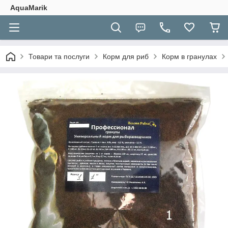
AquaMarik
Товари та послуги
Корм для риб
Корм в гранулах