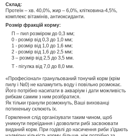
Склад:
Протеїн – хв. 40,0%, жир – 6,0%, клітковина-4,5%,
комплекс вітамінів, антиоксиданти.
Розмір фракцій корму:
П – пил розміром до 0,3 мм;
0 - розмір від 0,3 до 1,0 мм;
1 - розмір від 1,0 до 1,6 мм;
2 - розмір від 1,6 до 2,5 мм;
3 – розмір від 2,5 до 3,5 мм.
Т - пігулка від 7,0 до 8,0 мм.
«Професіонал» гранульований тонучий корм (крім
пилу і №0) не каламутить воду і повільно розмокає.
Його потрібно насипати в акваріум і дати можливість
рибкам самим з ним розібратися.
Як тільки гранули розмокнуть, Ваші вихованці
потихеньку склюють їх.
Гормлення слід організувати таким чином, щоб
уникнути переїдання і дозволити рибі засвоювати
виданий корм. При годівлі до насичення риби з'їдають
надмірну кількість корму, більше, ніж потрібно за