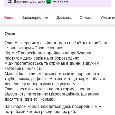
Доступна доставка
Опис
Характеристики
Доставка
Оплата
Умови п
Опис
Одним з перших у лінійці кормів серії «Золота рибка»
з'явився корм «Професіонал».
Корм «Професіонал» пройшов випробування
протягом двох років на риборозводнях
м.Дніпропетровська та отримав відмінні відгуки у
категорії ціна-якість.
Маючи більш високі якісні показники, порівняно з
трубочником, дафнією, мотилем тощо. корм набагато
дешевше у перерахунку на суху вагу.
Один з великих плюсів даного корму – повна
відсутність патогенних мікроорганізмів, що важко
досягти в "живих". кормах.
За складом корм знаходиться десь посередині між
потребами хижих і рослиноїдних риб.