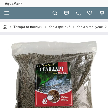
AquaMarik
Товари та послуги
Корм для риб
Корм в гранулах