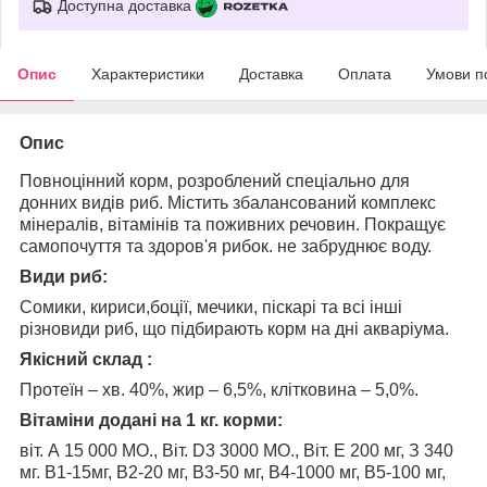
Доступна доставка
Опис
Характеристики
Доставка
Оплата
Умови п
Опис
Повноцінний корм, розроблений спеціально для
донних видів риб. Містить збалансований комплекс
мінералів, вітамінів та поживних речовин. Покращує
самопочуття та здоров'я рибок. не забруднює воду.
Види риб:
Сомики, кириси,боції, мечики, піскарі та всі інші
різновиди риб, що підбирають корм на дні акваріума.
Якісний склад :
Протеїн – хв. 40%, жир – 6,5%, клітковина – 5,0%.
Вітаміни додані на 1 кг. корми:
віт. А 15 000 МО., Віт. D3 3000 МО., Віт. Е 200 мг, З 340
мг. В1-15мг, В2-20 мг, В3-50 мг, В4-1000 мг, В5-100 мг,