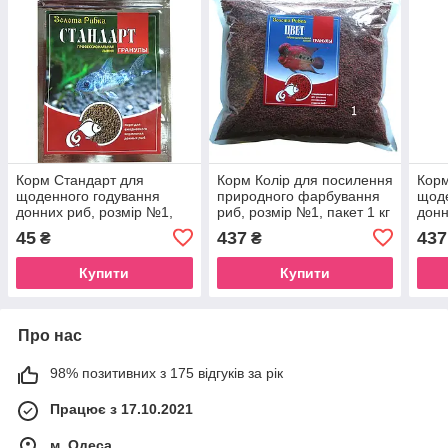
Корм Стандарт для
Корм Колір для посилення
Корм
щоденного годування
природного фарбування
щоде
донних риб, розмір №1,
риб, розмір №1, пакет 1 кг
донн
пакет 100 мл/40 гр
паке
45
437
437
₴
₴
Купити
Купити
Про нас
98% позитивних з 175 відгуків за рік
Працює з 17.10.2021
м. Одеса