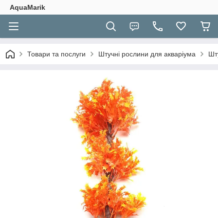
AquaMarik
Товари та послуги
Штучні рослини для акваріума
Шт