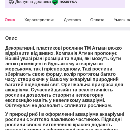
Доступна доставка
Опис
Характеристики
Доставка
Оплата
Умови п
Опис
Декоративні, пластикові рослини ТМ Атман важко
відрізнити від живих. Компанія Атман пропонує
Вашій увазі різні розміри та види, які можуть бути
легко розміщені в будь-якому акваріумі як
морському, так і прісноводному. Такі рослини
зберігають свою форму, колір протягом багато
часу, створюючи у Вашому акваріумі природний
багатий підводний світ. Оригінальна прикраса для
акваріума. Сучасний дизайн та реалістичність
рослини дозволить створити неповторну
експозицію навіть у невеликому акваріумі.
Обтяжувач не дозволить спливати рослинам.
У природі риб і в оформленні акваріума акваріумні
рослини є життєво важливою частиною. Підводні
рослини своєю витонченою красою додають
останні штрихи в оформленні вашого акваріума.