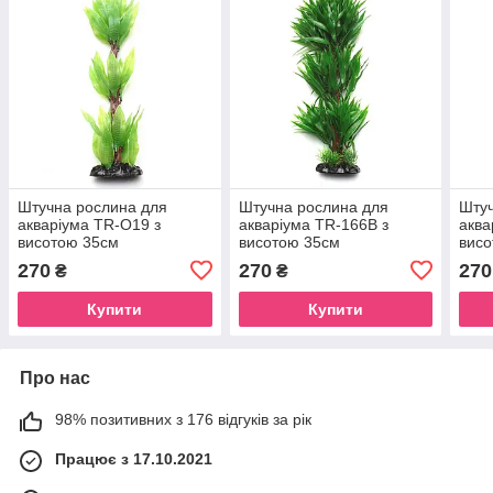
Штучна рослина для
Штучна рослина для
Штуч
акваріума TR-O19 з
акваріума TR-166B з
аква
висотою 35см
висотою 35см
висо
270
270
270
₴
₴
Купити
Купити
Про нас
98% позитивних з 176 відгуків за рік
Працює з 17.10.2021