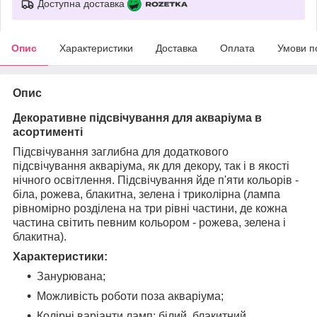
Доступна доставка
Опис
Характеристики
Доставка
Оплата
Умови п
Опис
Декоративне підсвічування для акваріума в
асортименті
Підсвічування заглибна для додаткового
підсвічування акваріума, як для декору, так і в якості
нічного освітлення. Підсвічування йде п'яти кольорів -
біла, рожева, блакитна, зелена і триколірна (лампа
рівномірно розділена на три рівні частини, де кожна
частина світить певним кольором - рожева, зелена і
блакитна).
Характеристики:
Занурювана;
Можливість роботи поза акваріума;
Колірні варіанти ламп: білий, блакитний,