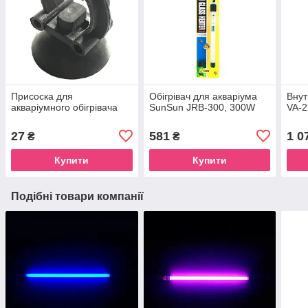
Присоска для
Обігрівач для акваріума
Внут
акваріумного обігрівача
SunSun JRB-300, 300W
VA-
27
581
1 0
₴
₴
Купити
Купити
Подібні товари компанії