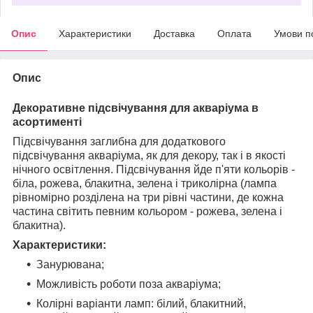
Опис
Характеристики
Доставка
Оплата
Умови п
Опис
Декоративне підсвічування для акваріума в
асортименті
Підсвічування заглибна для додаткового
підсвічування акваріума, як для декору, так і в якості
нічного освітлення. Підсвічування йде п'яти кольорів -
біла, рожева, блакитна, зелена і триколірна (лампа
рівномірно розділена на три рівні частини, де кожна
частина світить певним кольором - рожева, зелена і
блакитна).
Характеристики:
Занурювана;
Можливість роботи поза акваріума;
Колірні варіанти ламп: білий, блакитний,