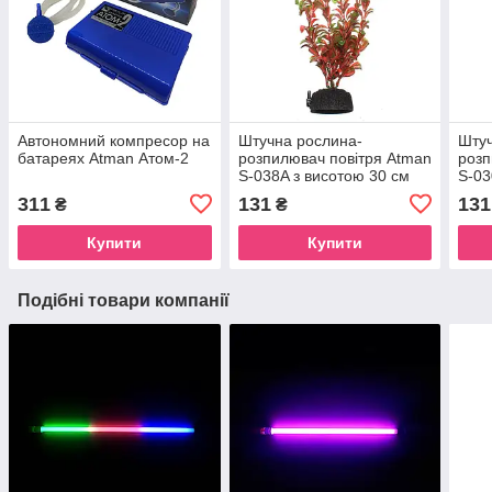
Автономний компресор на
Штучна рослина-
Штуч
батареях Atman Атом-2
розпилювач повітря Atman
розп
S-038A з висотою 30 см
S-03
311
131
131
₴
₴
Купити
Купити
Подібні товари компанії