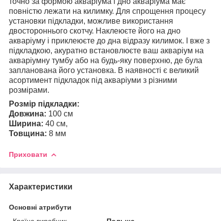
точно за формою акваріума і дно акваріума має
повністю лежати на килимку. Для спрощення процесу
установки підкладки, можливе використання
двостороннього скотчу. Наклеюєте його на дно
акваріуму і приклеюєте до дна відразу килимок. І вже з
підкладкою, акуратно встановлюєте ваш акваріум на
акваріумну тумбу або на будь-яку поверхню, де була
запланована його установка. В наявності є великий
асортимент підкладок під акваріуми з різними
розмірами.
Розмір підкладки:
Довжина:
100 см
Ширина:
40 см,
Товщина:
8 мм
Приховати
Характеристики
Основні атрибути
Країна виробник
Польща