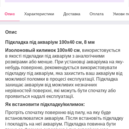
Опис
Характеристики
Доставка
Оплата
Умови п
Опис
Підкладка під акваріум 100х40 см, 8 мм
Изолоновый килимок 100х40 см
, використовується
в якості підкладки під акваріум з аналогічними
розмірами або менше. При установці акваріума на яку-
небудь поверхню, рекомендується використовувати
підкладку під акваріум, яка захистить ваш акваріум від
можливої поломки в процесі експлуатації. Підкладка
захищає акваріум від можливих незначних
нерівностей поверхні, які можуть бути спочатку або
проявиться надалі експлуатації.
Як встановити підкладку/килимок:
Протріть спочатку поверхню від пилу, на яку буде
встановлюватися акваріум. Після встановіть підкладку
і покладіть на неї акваріум. Підкладка повинна бути