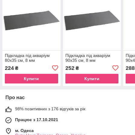
Підкладка під акваріум
Підкладка під акваріум
Підк
80х35 см, 8 мм
90х35 см, 8 мм
90х4
224
252
288
₴
₴
Купити
Купити
Про нас
98% позитивних з 176 відгуків за рік
Працює з 17.10.2021
м. Одеса