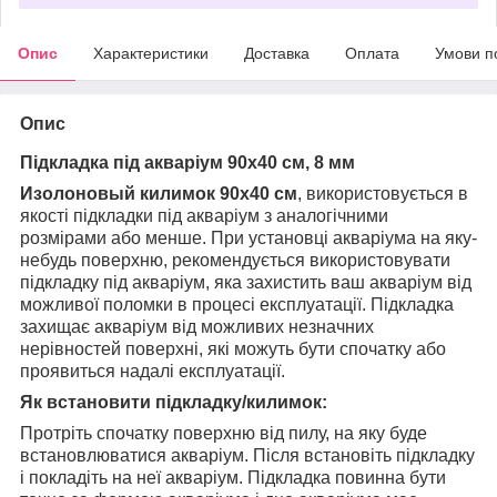
Опис
Характеристики
Доставка
Оплата
Умови п
Опис
Підкладка під акваріум 90х40 см, 8 мм
Изолоновый килимок 90х40 см
, використовується в
якості підкладки під акваріум з аналогічними
розмірами або менше. При установці акваріума на яку-
небудь поверхню, рекомендується використовувати
підкладку під акваріум, яка захистить ваш акваріум від
можливої поломки в процесі експлуатації. Підкладка
захищає акваріум від можливих незначних
нерівностей поверхні, які можуть бути спочатку або
проявиться надалі експлуатації.
Як встановити підкладку/килимок:
Протріть спочатку поверхню від пилу, на яку буде
встановлюватися акваріум. Після встановіть підкладку
і покладіть на неї акваріум. Підкладка повинна бути