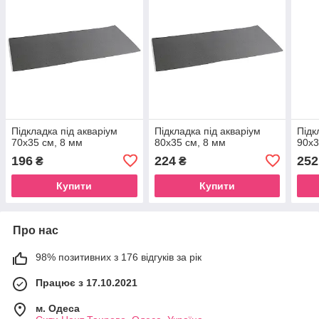
Підкладка під акваріум
Підкладка під акваріум
Підк
70х35 см, 8 мм
80х35 см, 8 мм
90х3
196
224
252
₴
₴
Купити
Купити
Про нас
98% позитивних з 176 відгуків за рік
Працює з 17.10.2021
м. Одеса