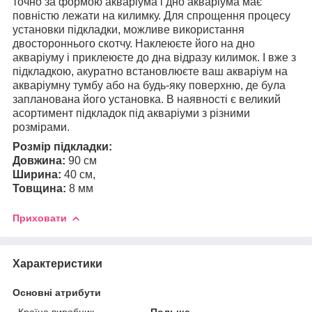
точно за формою акваріума і дно акваріума має
повністю лежати на килимку. Для спрощення процесу
установки підкладки, можливе використання
двостороннього скотчу. Наклеюєте його на дно
акваріуму і приклеюєте до дна відразу килимок. І вже з
підкладкою, акуратно встановлюєте ваш акваріум на
акваріумну тумбу або на будь-яку поверхню, де була
запланована його установка. В наявності є великий
асортимент підкладок під акваріуми з різними
розмірами.
Розмір підкладки:
Довжина:
90 см
Ширина:
40 см,
Товщина:
8 мм
Приховати
Характеристики
Основні атрибути
Країна виробник
Польща