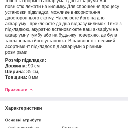
точно за формою акваріума і дно акваріума має
повністю лежати на килимку. Для спрощення процесу
установки підкладки, можливе використання
двостороннього скотчу. Наклеюєте його на дно
акваріуму і приклеюєте до дна відразу килимок. І вже з
підкладкою, акуратно встановлюєте ваш акваріум на
акваріумну тумбу або на будь-яку поверхню, де була
запланована його установка. В наявності є великий
асортимент підкладок під акваріуми з різними
розмірами.
Розмір підкладки:
Довжина:
90 см
Ширина:
35 см,
Товщина:
8 мм
Приховати
Характеристики
Основні атрибути
Країна виробник
Польща