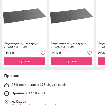
Підкладка під акваріум
Підкладка під акваріум
Підк
70х30 см, 8 мм
70х35 см, 8 мм
80х3
168
196
224
₴
₴
Купити
Купити
Про нас
98% позитивних з 175 відгуків за рік
Працює з 17.10.2021
м. Одеса