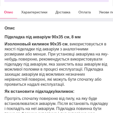
Опис
Характеристики
Доставка
Оплата
Умови п
Опис
Підкладка під акваріум 90х35 см, 8 мм
Изолоновый килимок 90х35 см
, використовується в
якості підкладки під акваріум з аналогічними
розмірами або менше. При установці акваріума на яку-
небудь поверхню, рекомендується використовувати
підкладку під акваріум, яка захистить ваш акваріум від
можливої поломки в процесі експлуатації. Підкладка
захищає акваріум від можливих незначних
нерівностей поверхні, які можуть бути спочатку або
проявиться надалі експлуатації.
Як встановити підкладку/килимок:
Протріть спочатку поверхню від пилу, на яку буде
встановлюватися акваріум. Після встановіть підкладку
і покладіть на неї акваріум. Підкладка повинна бути