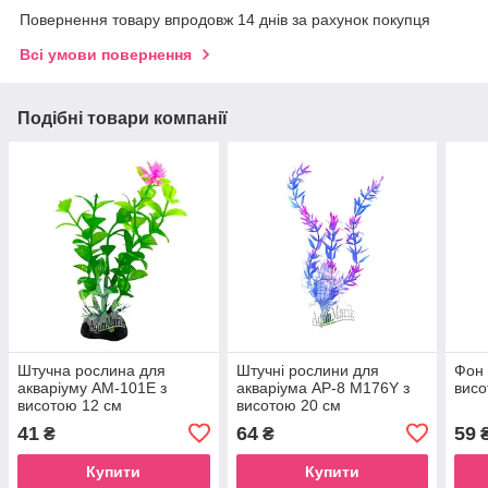
Повернення товару впродовж 14 днів за рахунок покупця
Всі умови повернення
Подібні товари компанії
Штучна рослина для
Штучні рослини для
Фон 
акваріуму AM-101E з
акваріума AP-8 M176Y з
вис
висотою 12 см
висотою 20 см
41
64
59
₴
₴
₴
Купити
Купити