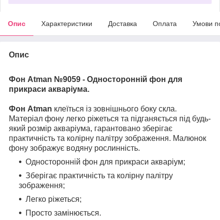
Опис
Характеристики
Доставка
Оплата
Умови п
Опис
Фон Atman №9059 - Односторонній фон для
прикраси акваріума.
Фон Atman
клеїться із зовнішнього боку скла.
Матеріал фону легко ріжеться та підганяється під будь-
який розмір акваріума, гарантовано зберігає
практичність та колірну палітру зображення. Малюнок
фону зображує водяну рослинність.
Односторонній фон для прикраси акваріум;
Зберігає практичність та колірну палітру
зображення;
Легко ріжеться;
Просто замінюється.