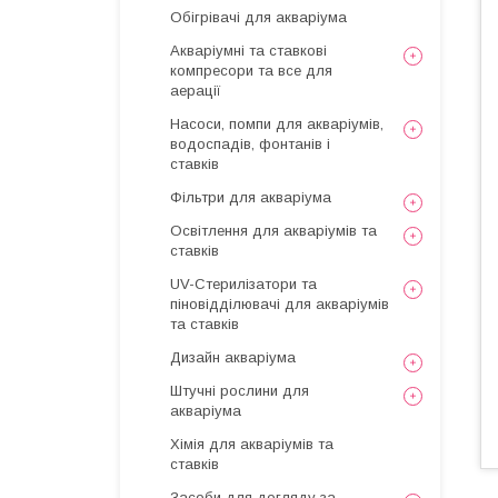
Обігрівачі для акваріума
Акваріумні та ставкові
компресори та все для
аерації
Насоси, помпи для акваріумів,
водоспадів, фонтанів і
ставків
Фільтри для акваріума
Освітлення для акваріумів та
ставків
UV-Стерилізатори та
піновідділювачі для акваріумів
та ставків
Дизайн акваріума
Штучні рослини для
акваріума
Хімія для акваріумів та
ставків
Засоби для догляду за