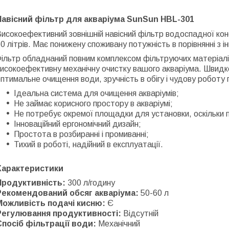
Навісний фільтр для акваріума SunSun HBL-301
исокоефективний зовнішній навісний фільтр водоспадної кон
0 літрів. Має понижену споживану потужність в порівнянні з 
ільтр обладнаний повним комплексом фільтруючих матеріалі
исокоефективну механічну очистку вашого акваріума. Швидко
птимальне очищення води, зручність в обігу і чудову роботу 
Ідеальна система для очищення акваріумів;
Не займає корисного простору в акваріумі;
Не потребує окремої площадки для установки, оскільки пр
Інноваційний ергономічний дизайн;
Простота в розбиранні і промиванні;
Тихий в роботі, надійний в експлуатації.
Характеристики
Продуктивність:
300 л/годину
Рекомендований обсяг акваріума:
50-60 л
Можливість подачі кисню:
Є
Регулювання продуктивності:
Відсутній
Спосіб фільтрації води:
Механічний