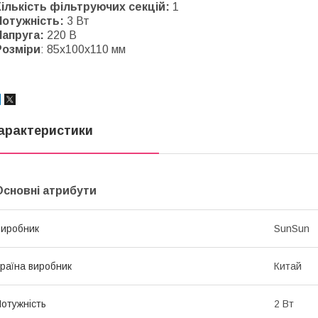
Кількість фільтруючих секцій:
1
Потужність:
3 Вт
Напруга:
220 В
Розміри
: 85х100х110 мм
арактеристики
Основні атрибути
иробник
SunSun
раїна виробник
Китай
отужність
2 Вт