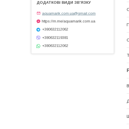
О
aquamarik.com.ua@gmail.com
https://m.me/aquamarik.com.ua
П
+380632112062
+380632119381
+380632112062
Т
В