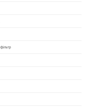
д
 фільтр