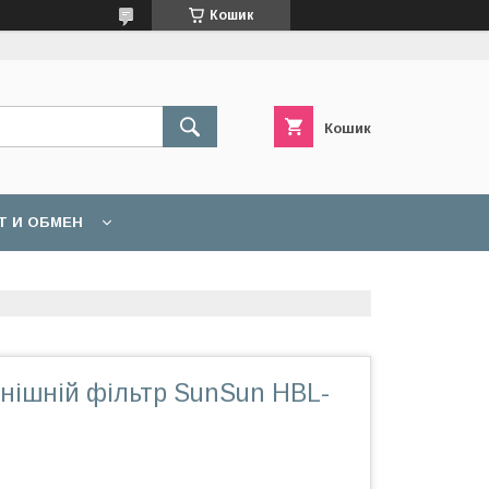
Кошик
Кошик
Т И ОБМЕН
нішній фільтр SunSun HBL-