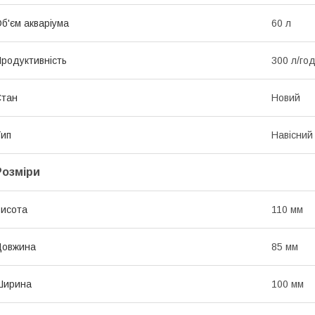
б'єм акваріума
60 л
родуктивність
300 л/го
Стан
Новий
ип
Навісний
Розміри
исота
110 мм
Довжина
85 мм
Ширина
100 мм