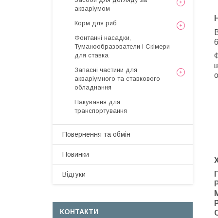
акваріумом
Корм для риб
В
Фонтанні насадки,
6
Туманообразователи і Скімери
Ф
для ставка
в
Запасні частини для
о
акваріумного та ставкового
обладнання
Пакування для
транспортування
Повернення та обмін
Новинки
Відгуки
КОНТАКТИ