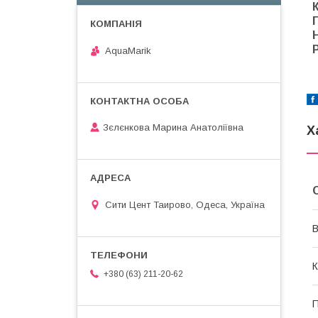
AquaMarik
Зєлєнкова Марина Анатоліївна
Х
Сити Цент Таирово, Одеса, Україна
В
К
+380 (63) 211-20-62
П