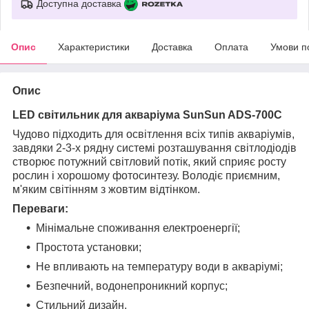
Доступна доставка
Опис
Характеристики
Доставка
Оплата
Умови п
Опис
LED світильник для акваріума SunSun ADS-700C
Чудово підходить для освітлення всіх типів акваріумів,
завдяки 2-3-х рядну системі розташування світлодіодів
створює потужний світловий потік, який сприяє росту
рослин і хорошому фотосинтезу. Володіє приємним,
м'яким світінням з жовтим відтінком.
Переваги:
Мінімальне споживання електроенергії;
Простота установки;
Не впливають на температуру води в акваріумі;
Безпечний, водонепроникний корпус;
Стильний дизайн.