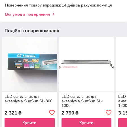
Повернення товару впродовж 14 днів за рахунок покупця
Всі умови повернення
Подібні товари компанії
LED світильник для
LED світильник для
LED 
акваріума SunSun SL-800
акваріума SunSun SL-
аква
1000
1200
2 321
2 790
3 1
₴
₴
Купити
Купити