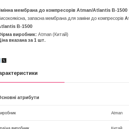
Змінна мембрана до компресорів Atman/Atlantis B-1500
исокоякісна, запасна мембрана для заміни до компресорів
A
tlantis B-1500
Фірма виробник:
Atman (Китай)
іна вказана за 1 шт.
арактеристики
Основні атрибути
иробник
Atman
раїна виробник
Китай