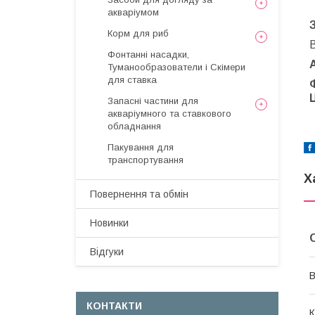
акваріумом
Корм для риб
В
Фонтанні насадки,
A
Туманообразователи і Скімери
для ставка
Ц
Запасні частини для
акваріумного та ставкового
обладнання
Пакування для
транспортування
Х
Повернення та обмін
Новинки
Відгуки
В
КОНТАКТИ
К