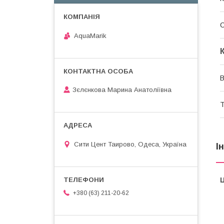
AquaMarik
Зєлєнкова Марина Анатоліївна
Т
Сити Цент Таирово, Одеса, Україна
І
Ц
+380 (63) 211-20-62