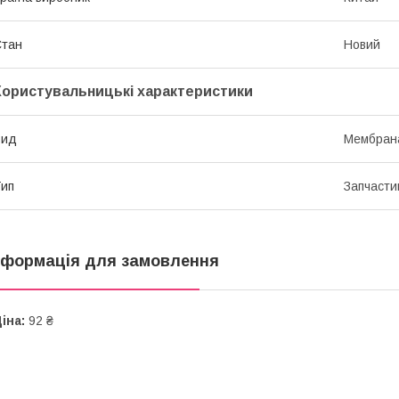
Стан
Новий
Користувальницькі характеристики
Вид
Мембран
ип
Запчасти
нформація для замовлення
іна:
92 ₴