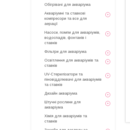
Обігрівачі для акваріума
Акваріумні та ставкові
компресори та все для
аерації
Насоси, помпи для акваріумів,
водоспадів, фонтанів і
ставків
Фільтри для акваріума
Освітлення для акваріумів та
ставків
UV-Стерилізатори та
піновідділювачі для акваріумів
та ставків
Дизайн акваріума
Штучні рослини для
акваріума
Хімія для акваріумів та
ставків
Засоби для догляду за