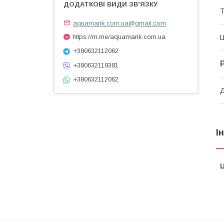
Т
aquamarik.com.ua@gmail.com
https://m.me/aquamarik.com.ua
Ц
+380632112062
+380632119381
+380632112062
І
Ц