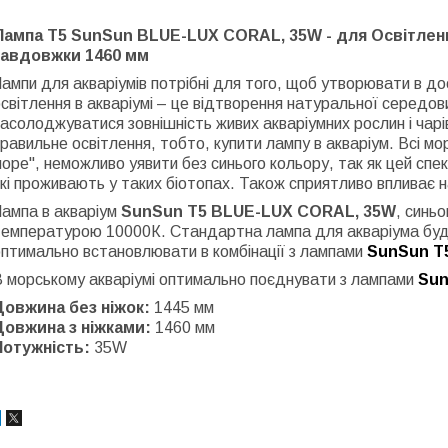
Лампа T5 SunSun BLUE-LUX CORAL, 35W - для Освітлення
завдовжки 1460 мм
ампи для акваріумів потрібні для того, щоб утворювати в до
світлення в акваріумі – це відтворення натуральної середови
асолоджуватися зовнішність живих акваріумних рослин і чарі
равильне освітлення, тобто, купити лампу в акваріум. Всі мор
оре", неможливо уявити без синього кольору, так як цей спек
кі проживають у таких біотопах. Також сприятливо впливає н
Лампа в акваріум
SunSun T5 BLUE-LUX CORAL, 35W
, синьо
емпературою 10000К. Стандартна лампа для акваріума будь-
птимально встановлювати в комбінації з лампами
SunSun Т5
В морському акваріумі оптимально поєднувати з лампами
Sun
Довжина без ніжок:
1445 мм
Довжина з ніжками:
1460 мм
Потужність:
35W