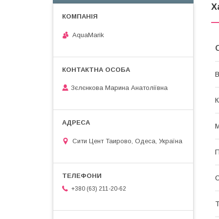
Х
AquaMarik
В
Зєлєнкова Марина Анатоліївна
К
М
Сити Цент Таирово, Одеса, Україна
П
+380 (63) 211-20-62
Т