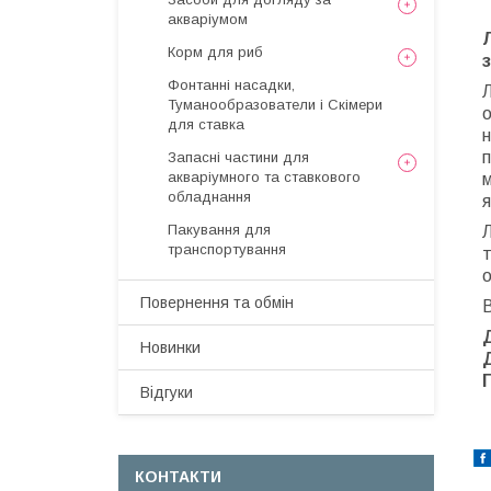
акваріумом
Корм для риб
Фонтанні насадки,
Л
Туманообразователи і Скімери
о
для ставка
н
п
Запасні частини для
акваріумного та ставкового
м
обладнання
я
Пакування для
транспортування
т
о
Повернення та обмін
Новинки
Відгуки
КОНТАКТИ