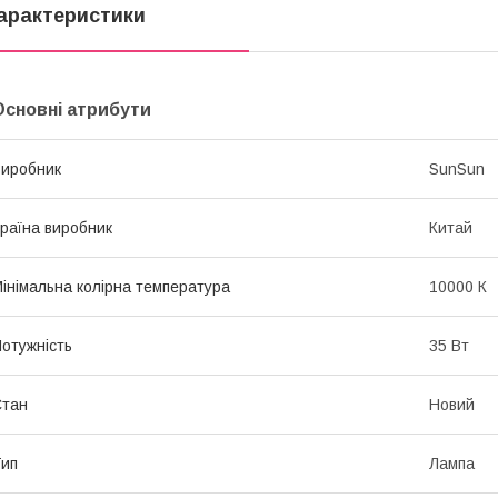
арактеристики
Основні атрибути
иробник
SunSun
раїна виробник
Китай
інімальна колірна температура
10000 К
отужність
35 Вт
Стан
Новий
ип
Лампа