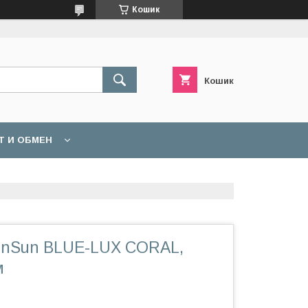
Кошик
Кошик
Т И ОБМЕН
unSun BLUE-LUX CORAL,
м