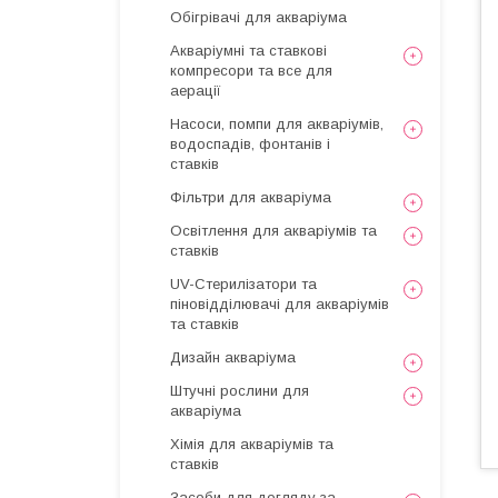
Обігрівачі для акваріума
Акваріумні та ставкові
компресори та все для
аерації
Насоси, помпи для акваріумів,
водоспадів, фонтанів і
ставків
Фільтри для акваріума
Освітлення для акваріумів та
ставків
UV-Стерилізатори та
піновідділювачі для акваріумів
та ставків
Дизайн акваріума
Штучні рослини для
акваріума
Хімія для акваріумів та
ставків
Засоби для догляду за