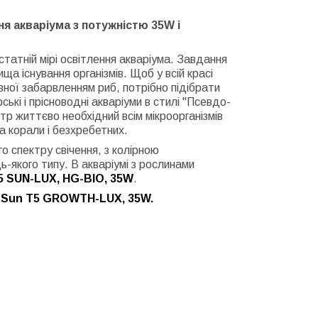
 акваріума з потужністю 35W і
статній мірі освітлення акваріума. Завдання
ща існування організмів. Щоб у всій красі
вної забарвленням риб, потрібно підібрати
ські і прісноводні акваріуми в стилі "Псевдо-
тр життєво необхідний всім мікроорганізмів
а корали і безхребетних.
го спектру свічення, з колірною
якого типу. В акваріумі з рослинами
 SUN-LUX, HG-BIO, 35W
.
Sun Т5
GROWTH-LUX, 35W
.