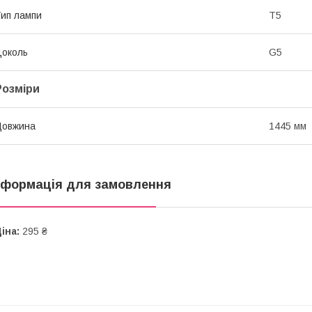
ип лампи
Т5
околь
G5
Розміри
Довжина
1445 мм
нформація для замовлення
іна:
295 ₴