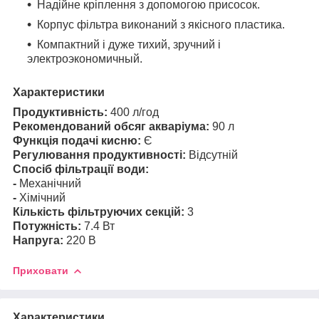
Надійне кріплення з допомогою присосок.
Корпус фільтра виконаний з якісного пластика.
Компактний і дуже тихий, зручний і
электроэкономичный.
Характеристики
Продуктивність:
400 л/год
Рекомендований обсяг акваріума:
90 л
Функція подачі кисню:
Є
Регулювання продуктивності:
Відсутній
Спосіб фільтрації води:
-
Механічний
-
Хімічний
Кількість фільтруючих секцій:
3
Потужність:
7.4 Вт
Напруга:
220 В
Приховати
Характеристики