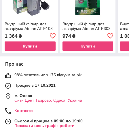
Внутрішній фільтр для
Внутрішній фільтр для
Внут
акваріума Atman AT-F103
акваріума Atman AT-F303
аква
1 364
974
1 0
₴
₴
Купити
Купити
Про нас
98% позитивних з 175 відгуків за рік
Працює з 17.10.2021
м. Одеса
Сити Цент Таирово, Одеса, Україна
Контакти
Сьогодні працює з 09:00 до 19:00
Показати весь графік роботи