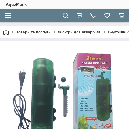
AquaMarik
Товари та послуги
Фільтри для акваріума
Внутрішні 