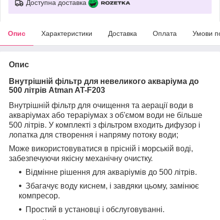
Доступна доставка
Опис
Характеристики
Доставка
Оплата
Умови п
Опис
Внутрішній фільтр для невеликого акваріума до
500 літрів Atman AT-F203
Внутрішній фільтр для очищення та аерації води в
акваріумах або тераріумах з об'ємом води не більше
500 літрів. У комплекті з фільтром входить дифузор і
лопатка для створення і напряму потоку води;
Може використовуватися в прісній і морській воді,
забезпечуючи якісну механічну очистку.
Відмінне рішення для акваріумів до 500 літрів.
Збагачує воду киснем, і завдяки цьому, замінює
компресор.
Простий в установці і обслуговуванні.