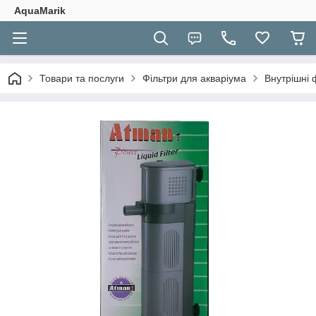
AquaMarik
Товари та послуги
Фільтри для акваріума
Внутрішні 