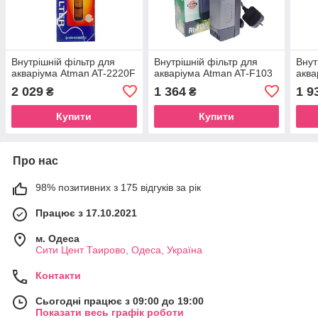
Внутрішній фільтр для
Внутрішній фільтр для
Внут
акваріума Atman AT-2220F
акваріума Atman AT-F103
аква
2 029
1 364
1 9
₴
₴
Купити
Купити
Про нас
98% позитивних з 175 відгуків за рік
Працює з 17.10.2021
м. Одеса
Сити Цент Таирово, Одеса, Україна
Контакти
Сьогодні працює з 09:00 до 19:00
Показати весь графік роботи