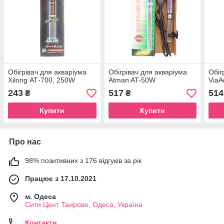
Обігрівач для акваріума
Обігрівач для акваріума
Обіг
Xilong АТ-700, 250W
Atman AT-50W
Via
243
517
514
₴
₴
Купити
Купити
Про нас
98% позитивних з 176 відгуків за рік
Працює з 17.10.2021
м. Одеса
Сити Цент Таирово, Одеса, Україна
Контакти